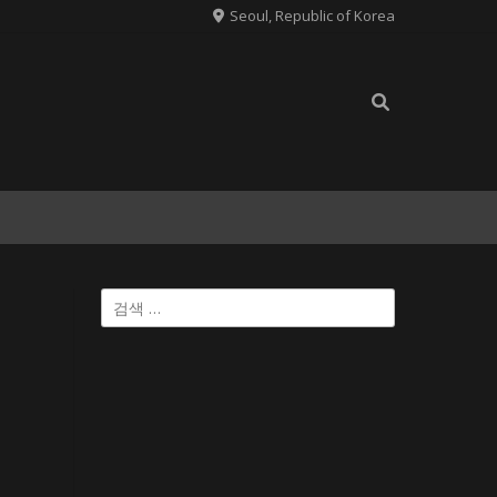
Seoul, Republic of Korea
검
색: