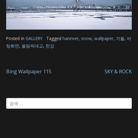
Posted in
GALLERY
Tagged
hanriver
,
snow
,
wallpaper
,
겨울
,
바
탕화면
,
올림픽대교
,
한강
글
Bing Wallpaper 115
SKY & ROCK
내
검
비
색:
게
이